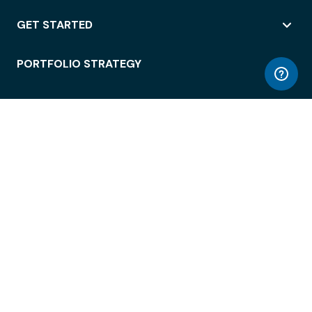
GET STARTED
PORTFOLIO STRATEGY
WORKSPACE ACCESS
WORKPLACE OPERATIONS
EMPLOYEE EXPERIENCE
ENTERPRISE SECURITY
INTEGRATIONS
ABOUT